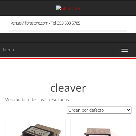
Skip
to
the
content
ventas@fibrastore.com - Tel. 353 533 5785
Menu
Toggl
naviga
cleaver
Mostrando todos los 2 resultados