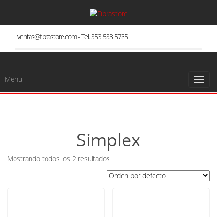
Skip
to
the
content
ventas@fibrastore.com - Tel. 353 533 5785
Menu
Toggl
naviga
Simplex
Mostrando todos los 2 resultados