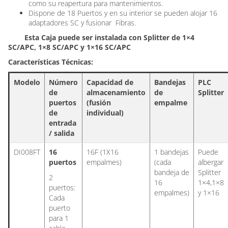
como su reapertura para mantenimientos.
Dispone de 18 Puertos y en su interior se pueden alojar 16
adaptadores SC y fusionar Fibras.
Esta Caja puede ser instalada con Splitter de 1×4
SC/APC,
1×8 SC/APC
y
1×16 SC/APC
Características Técnicas:
Modelo
Número
Capacidad de
Bandejas
PLC
de
almacenamiento
de
Splitter
puertos
(fusión
empalme
de
individual)
entrada
/ salida
DI008FT
16
16F (1X16
1 bandejas
Puede
puertos
empalmes)
(cada
albergar
bandeja de
Splitter
2
16
1×4,1×8
puertos:
empalmes)
y 1×16
Cada
puerto
para 1