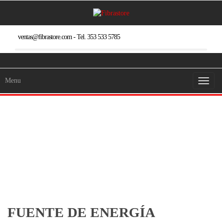
Skip
to
the
content
ventas@fibrastore.com - Tel. 353 533 5785
Menu
Toggl
naviga
FUENTE DE ENERGÍA