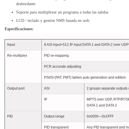
desbordante
Soporte para multiplexar un programa a todas las salidas
LCD / teclado y gestión NMS basada en web
Especificaciones:
Input
8 ASI input+512 IP input DATA 1 and DATA 2 over UDP
Re-multiplex
PID re-mapping
PCR accurate adjusting
PSI/SI (PAT, PMT) tables auto generation and edition
Output port
ASI
2 groups separate outputs
IP
MPTS over UDP, RTP/RTSP 
DATA 1 and DATA 2
PID
Output range
0x0000—0x1FFF
PID transparent
Any PID transparent and 