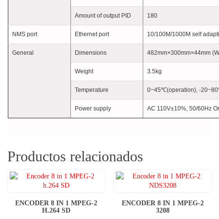
Amount of output PID
180
NMS port
Ethernet port
10/100M/1000M self adapt
General
Dimensions
482mm×300mm×44mm (W
Weight
3.5kg
Temperature
0~45℃(operation), -20~80
Power supply
AC 110V±10%, 50/60Hz O
Productos relacionados
ENCODER 8 IN 1 MPEG-2
ENCODER 8 IN 1 MPEG-2
H.264 SD
3208