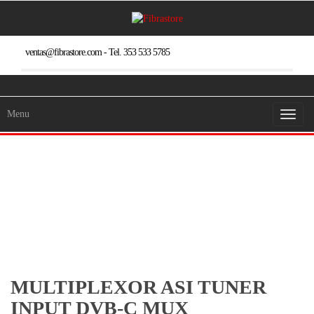
Skip
to
the
content
ventas@fibrastore.com - Tel. 353 533 5785
Menu
Toggl
naviga
MULTIPLEXOR ASI TUNER
INPUT DVB-C MUX