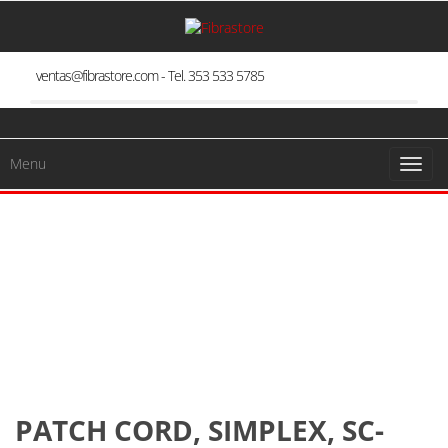
Skip
to
the
content
ventas@fibrastore.com - Tel. 353 533 5785
Menu
Toggl
naviga
PATCH CORD, SIMPLEX, SC-