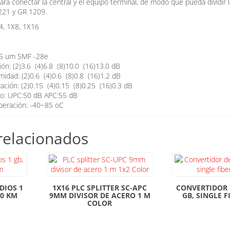
a conectar la central y el equipo terminal, de modo que pueda dividir l
21 y GR 1209.
, 1X8, 1X16
125 um SMF -28e
ión: (2)3.6 (4)6.8 (8)10.0 (16)13.0 dB
midad: (2)0.6 (4)0.6 (8)0.8 (16)1.2 dB
zación: (2)0.15 (4)0.15 (8)0.25 (16)0.3 dB
no: UPC:50 dB APC:55 dB
peración: -40~85 oC
relacionados
DIOS 1
1X16 PLC SPLITTER SC-APC
CONVERTIDOR 
60 KM
9MM DIVISOR DE ACERO 1 M
GB, SINGLE F
COLOR