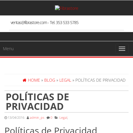
Skip
to
the
content
ventas@fibrastore.com - Tel. 353 533 5785
Menu
Toggl
naviga
HOME
»
BLOG
»
LEGAL
» POLÍTICAS DE PRIVACIDAD
POLÍTICAS DE
PRIVACIDAD
13/04/2016
admin_ps
0
Legal
,
Políticas de Privacidad