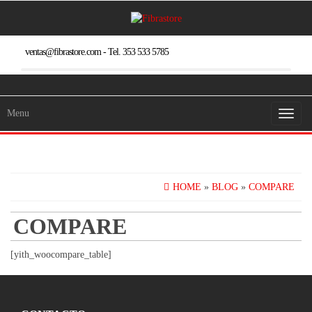
Skip
to
the
content
ventas@fibrastore.com - Tel. 353 533 5785
Menu
Toggl
naviga
HOME
»
BLOG
»
COMPARE
COMPARE
[yith_woocompare_table]